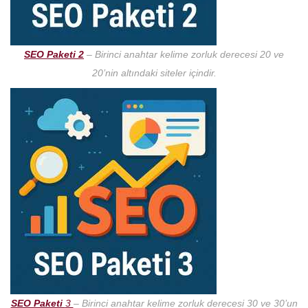
SEO Paketi 2
– Birinci anahtar kelime zorluk derecesi 20 ve
20’nin altındaki siteler içindir.
SEO Paketi
3
– Birinci anahtar kelime zorluk derecesi 30 ve 30’un