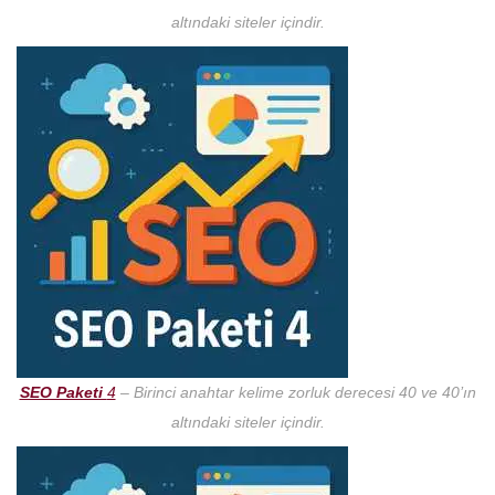
altındaki siteler içindir.
SEO Paketi
4
– Birinci anahtar kelime zorluk derecesi 40 ve 40’ın
altındaki siteler içindir.