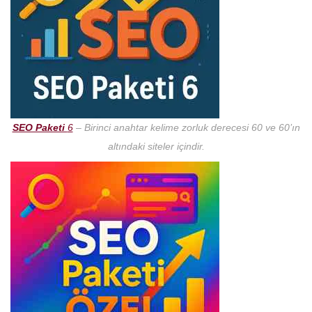
SEO Paketi
6
– Birinci anahtar kelime zorluk derecesi 60 ve 60’ın
altındaki siteler içindir.