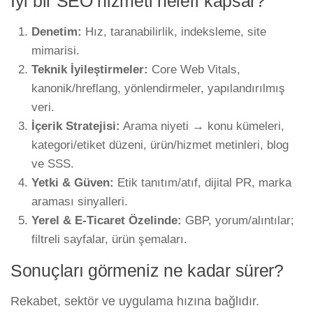
İyi bir SEO hizmeti neleri kapsar?
Denetim:
Hız, taranabilirlik, indeksleme, site
mimarisi.
Teknik İyileştirmeler:
Core Web Vitals,
kanonik/hreflang, yönlendirmeler, yapılandırılmış
veri.
İçerik Stratejisi:
Arama niyeti → konu kümeleri,
kategori/etiket düzeni, ürün/hizmet metinleri, blog
ve SSS.
Yetki & Güven:
Etik tanıtım/atıf, dijital PR, marka
araması sinyalleri.
Yerel & E-Ticaret Özelinde:
GBP, yorum/alıntılar;
filtreli sayfalar, ürün şemaları.
Sonuçları görmeniz ne kadar sürer?
Rekabet, sektör ve uygulama hızına bağlıdır.