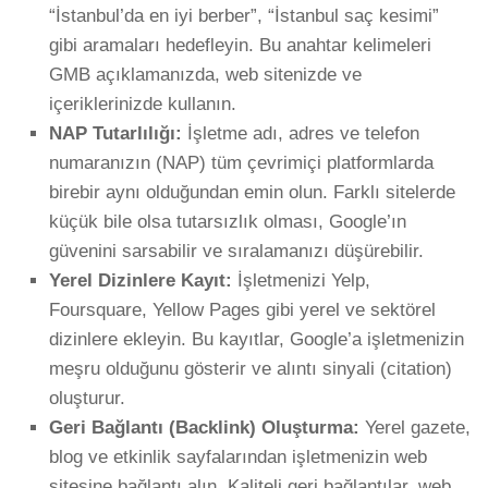
“İstanbul’da en iyi berber”, “İstanbul saç kesimi”
gibi aramaları hedefleyin. Bu anahtar kelimeleri
GMB açıklamanızda, web sitenizde ve
içeriklerinizde kullanın.
NAP Tutarlılığı:
İşletme adı, adres ve telefon
numaranızın (NAP) tüm çevrimiçi platformlarda
birebir aynı olduğundan emin olun. Farklı sitelerde
küçük bile olsa tutarsızlık olması, Google’ın
güvenini sarsabilir ve sıralamanızı düşürebilir.
Yerel Dizinlere Kayıt:
İşletmenizi Yelp,
Foursquare, Yellow Pages gibi yerel ve sektörel
dizinlere ekleyin. Bu kayıtlar, Google’a işletmenizin
meşru olduğunu gösterir ve alıntı sinyali (citation)
oluşturur.
Geri Bağlantı (Backlink) Oluşturma:
Yerel gazete,
blog ve etkinlik sayfalarından işletmenizin web
sitesine bağlantı alın. Kaliteli geri bağlantılar, web