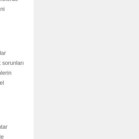
ini
lar
 sorunları
lerin
el
tar
le