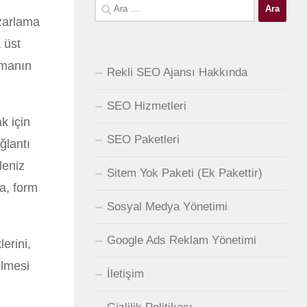
Arama:
azarlama
 üst
şmanın
Rekli SEO Ajansı Hakkında
SEO Hizmetleri
k için
SEO Paketleri
ğlantı
leniz
Sitem Yok Paketi (Ek Pakettir)
ra, form
Sosyal Medya Yönetimi
Google Ads Reklam Yönetimi
erini,
ilmesi
İletişim