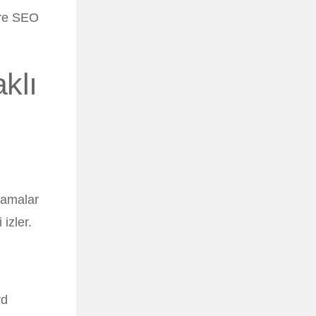
ere SEO
klı
çramalar
izler.
rd