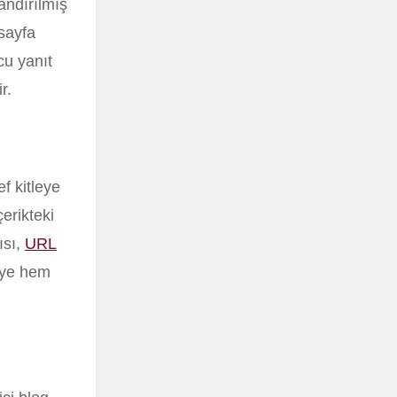
andırılmış
 sayfa
cu yanıt
r.
f kitleye
çerikteki
ısı,
URL
çiye hem