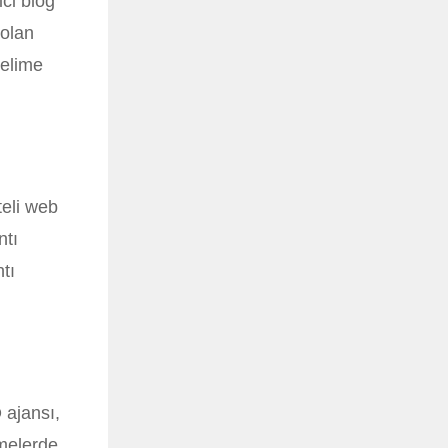
ici blog
 olan
kelime
teli web
ntı
tı
 ajansı,
imelerde