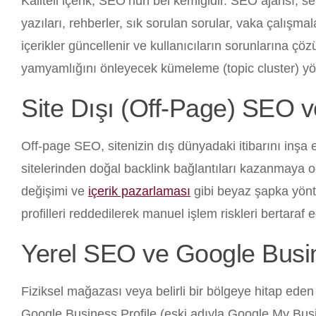
Kaliteli içerik, SEO’nun bel kemiğidir. SEO ajansı, sek
yazıları, rehberler, sık sorulan sorular, vaka çalışmalar
içerikler güncellenir ve kullanıcıların sorunlarına ç
yamyamlığını önleyecek kümeleme (topic cluster) yönte
Site Dışı (Off-Page) SEO 
Off-page SEO, sitenizin dış dünyadaki itibarını inşa
sitelerinden doğal backlink bağlantıları kazanmaya odakl
değişimi ve
içerik pazarlaması
gibi beyaz şapka yönte
profilleri reddedilerek manuel işlem riskleri bertaraf ed
Yerel SEO ve Google Busin
Fiziksel mağazası veya belirli bir bölgeye hitap eden 
Google Business Profile (eski adıyla Google My Busi