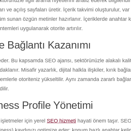
törünüzle ilgili arama niyetlerini analiz ederek bilgilendir
ı ve açılış sayfaları üretir. İçerik takvimi oluşturulur, var
özüm sunan özgün metinler hazırlanır. İçeriklerde anahtar 
mleri uygulanarak otorite artırılır.
ve Bağlantı Kazanımı
 eder. Bu kapsamda SEO ajansı, sektörünüzle alakalı kali
anır. Misafir yazarlık, dijital halkla ilişkiler, kırık bağla
mlerle otoriteniz yükseltilir. Aynı zamanda zararlı bağlan
ilir.
ess Profile Yönetimi
işletmeler için yerel
SEO hizmeti
hayati önem taşır. SEO
ness) kaydınızı optimize eder; konum bazlı anahtar kel