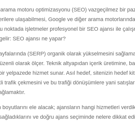
çin arama motoru optimizasyonu (SEO) vazgeçilmez bir p
terilere ulaşabilmesi, Google ve diğer arama motorlarında
 bu noktada işletmeler profesyonel bir SEO ajansı ile çalı
 gelir: SEO ajansı ne yapar?
ayfalarında (SERP) organik olarak yükselmesini sağlama
düzenli olarak ölçer. Teknik altyapıdan içerik üretimine, ba
ir yelpazede hizmet sunar. Asıl hedef, sitenizin hedef kit
i trafik çekmesini ve bu trafiği dönüşümlere yani satışla
ağlamaktır.
yutlarını ele alacak; ajansların hangi hizmetleri verdikl
r sağladıklarını ve doğru ajans seçiminde nelere dikkat ed