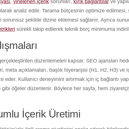
syası
,
yinelenen içerik
sorunları,
kırık bağlantılar
ve yapıl
arak analiz edilir. Tarama bütçesinin optimize edilmesi,
eyi sorunsuz şekilde dizine eklemesi sağlanır. Ayrıca sunu
rikleri
sürekli takip edilerek teknik borç minimuma indirili
lışmaları
gerçekleştirilen düzenlemeleri kapsar. SEO ajansları hede
eri, meta açıklamaları, başlık hiyerarşisi (H1, H2, H3) ve i
e eder. Kullanıcı deneyimini artırmak için iç bağlantı yap
ext) gibi öğeler düzenlenir. Böylece her sayfa, hem ziyaret
umlu İçerik Üretimi