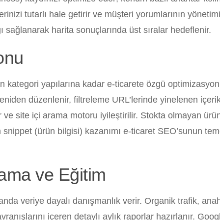
erinizi tutarlı hale getirir ve müşteri yorumlarının yönetim
lığı sağlanarak harita sonuçlarında üst sıralar hedeflenir.
onu
n kategori yapılarına kadar e-ticarete özgü optimizasyon
eniden düzenlenir, filtreleme URL’lerinde yinelenen içerik
 ve site içi arama motoru iyileştirilir. Stokta olmayan ürün
in snippet (ürün bilgisi) kazanımı e-ticaret SEO’sunun tem
ama ve Eğitim
a veriye dayalı danışmanlık verir. Organik trafik, anah
ranışlarını içeren detaylı aylık raporlar hazırlanır. Goog