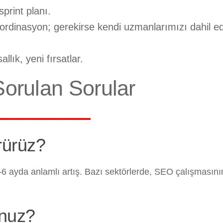
print planı.
 koordinasyon; gerekirse kendi uzmanlarımızı dahil ed
lık, yeni fırsatlar.
Sorulan Sorular
rürüz?
6 ayda anlamlı artış. Bazı sektörlerde, SEO çalışmasını
unuz?