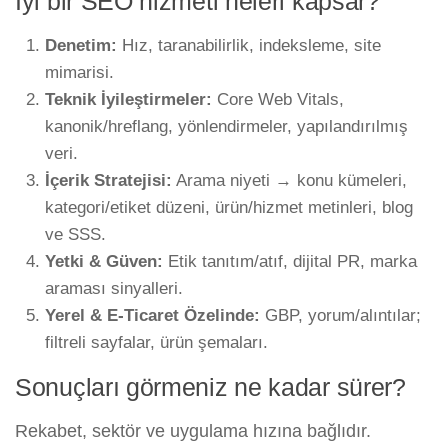
İyi bir SEO hizmeti neleri kapsar?
Denetim:
Hız, taranabilirlik, indeksleme, site
mimarisi.
Teknik İyileştirmeler:
Core Web Vitals,
kanonik/hreflang, yönlendirmeler, yapılandırılmış
veri.
İçerik Stratejisi:
Arama niyeti → konu kümeleri,
kategori/etiket düzeni, ürün/hizmet metinleri, blog
ve SSS.
Yetki & Güven:
Etik tanıtım/atıf, dijital PR, marka
araması sinyalleri.
Yerel & E-Ticaret Özelinde:
GBP, yorum/alıntılar;
filtreli sayfalar, ürün şemaları.
Sonuçları görmeniz ne kadar sürer?
Rekabet, sektör ve uygulama hızına bağlıdır.