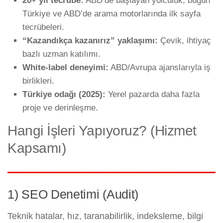
20+ yıl tecrübe:
ABD’de başlayan yolculuk; bugün
Türkiye ve ABD’de arama motorlarında ilk sayfa
tecrübeleri.
“Kazandıkça kazanırız” yaklaşımı:
Çevik, ihtiyaç
bazlı uzman katılımı.
White-label deneyimi:
ABD/Avrupa ajanslarıyla iş
birlikleri.
Türkiye odağı (2025):
Yerel pazarda daha fazla
proje ve derinleşme.
Hangi İşleri Yapıyoruz? (Hizmet
Kapsamı)
1) SEO Denetimi (Audit)
Teknik hatalar, hız, taranabilirlik, indeksleme, bilgi