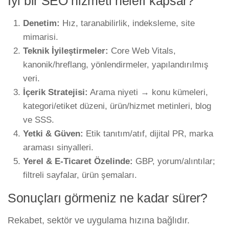
İyi bir SEO hizmeti neleri kapsar?
Denetim:
Hız, taranabilirlik, indeksleme, site
mimarisi.
Teknik İyileştirmeler:
Core Web Vitals,
kanonik/hreflang, yönlendirmeler, yapılandırılmış
veri.
İçerik Stratejisi:
Arama niyeti → konu kümeleri,
kategori/etiket düzeni, ürün/hizmet metinleri, blog
ve SSS.
Yetki & Güven:
Etik tanıtım/atıf, dijital PR, marka
araması sinyalleri.
Yerel & E-Ticaret Özelinde:
GBP, yorum/alıntılar;
filtreli sayfalar, ürün şemaları.
Sonuçları görmeniz ne kadar sürer?
Rekabet, sektör ve uygulama hızına bağlıdır.