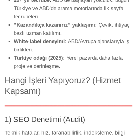
20+ yıl tecrübe:
ABD’de başlayan yolculuk; bugün
Türkiye ve ABD’de arama motorlarında ilk sayfa
tecrübeleri.
“Kazandıkça kazanırız” yaklaşımı:
Çevik, ihtiyaç
bazlı uzman katılımı.
White-label deneyimi:
ABD/Avrupa ajanslarıyla iş
birlikleri.
Türkiye odağı (2025):
Yerel pazarda daha fazla
proje ve derinleşme.
Hangi İşleri Yapıyoruz? (Hizmet
Kapsamı)
1) SEO Denetimi (Audit)
Teknik hatalar, hız, taranabilirlik, indeksleme, bilgi