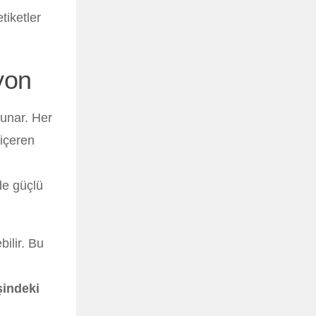
tiketler
yon
sunar. Her
 içeren
de güçlü
ilir. Bu
şindeki