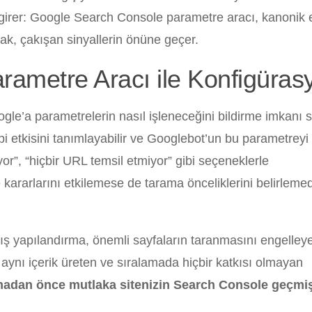
irer: Google Search Console parametre aracı, kanonik e
mak, çakışan sinyallerin önüne geçer.
ametre Aracı ile Konfigüras
e’a parametrelerin nasıl işleneceğini bildirme imkanı 
bi etkisini tanımlayabilir ve Googlebot’un bu parametreyi
or”, “hiçbir URL temsil etmiyor” gibi seçeneklerle
 kararlarını etkilemese de tarama önceliklerini belirleme
ış yapılandırma, önemli sayfaların taranmasını engelleyeb
i aynı içerik üreten ve sıralamada hiçbir katkısı olmayan
pmadan önce mutlaka sitenizin Search Console geçmi