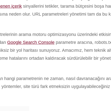
lenen içerik
sinyallerini tetikler, tarama bütçesini boşa h
asına neden olur. URL parametreleri yönetimi tam da bu k
trelerinin arama motoru optimizasyonu üzerindeki etkisin
ndan
Google Search Console
parametre aracına, robots.tx
ksiksiz bir yol haritası sunuyoruz. Amacımız, hem teknik al
e hatalarını ortadan kaldıracak sürdürülebilir bir yöne
olan hangi parametrenin ne zaman, nasıl davranacağını a
 yöntemler, site türü fark etmeksizin uygulayabileceğiniz