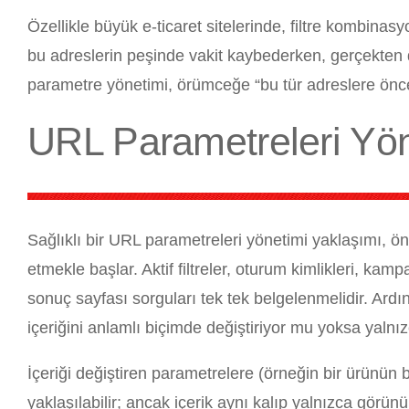
Özellikle büyük e-ticaret sitelerinde, filtre kombin
bu adreslerin peşinde vakit kaybederken, gerçekten d
parametre yönetimi, örümceğe “bu tür adreslere öncel
URL Parametreleri Yöne
Sağlıklı bir URL parametreleri yönetimi yaklaşımı, önc
etmekle başlar. Aktif filtreler, oturum kimlikleri, k
sonuç sayfası sorguları tek tek belgelenmelidir. Ard
içeriğini anlamlı biçimde değiştiriyor mu yoksa yaln
İçeriği değiştiren parametrelere (örneğin bir ürünün 
yaklaşılabilir; ancak içerik aynı kalıp yalnızca gör