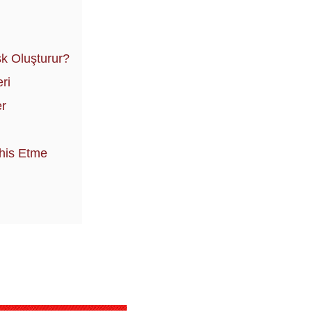
k Oluşturur?
ri
er
his Etme