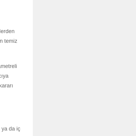
llerden
in temiz
ametreli
cıya
kararı
 ya da iç