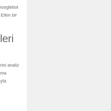
 Googlebot
Etkin bir
eri
rini analiz
rama
ayfa