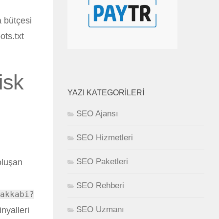
a bütçesi
ots.txt
isk
YAZI KATEGORILERI
SEO Ajansı
SEO Hizmetleri
SEO Paketleri
oluşan
SEO Rehberi
akkabi?
SEO Uzmanı
nyalleri