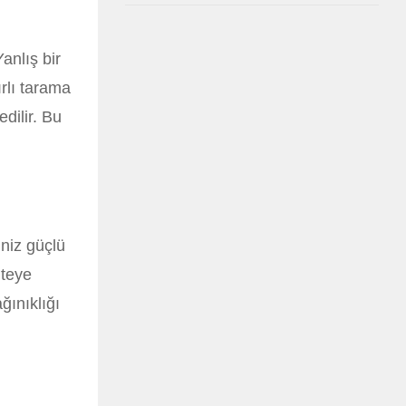
anlış bir
ırlı tarama
dilir. Bu
iniz güçlü
iteye
ğınıklığı