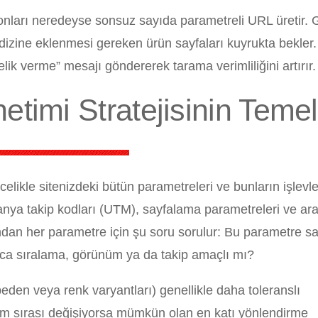
asyonları neredeyse sonsuz sayıda parametreli URL üretir.
izine eklenmesi gereken ürün sayfaları kuyrukta bekler. 
ik verme” mesajı göndererek tarama verimliliğini artırır.
timi Stratejisinin Temell
elikle sitenizdeki bütün parametreleri ve bunların işlevle
ampanya takip kodları (UTM), sayfalama parametreleri ve a
ından her parametre için şu soru sorulur: Bu parametre s
ızca sıralama, görünüm ya da takip amaçlı mı?
beden veya renk varyantları) genellikle daha toleranslı
ünüm sırası değişiyorsa mümkün olan en katı yönlendirme