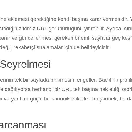
ine eklemesi gerektiğine kendi başına karar vermesidir. Y
tediğiniz temiz URL görünürlüğünü yitirebilir. Ayrıca, sın
canır ve güncellenmesi gereken önemli sayfalar geç keşfe
ğil, rekabetçi sıralamalar için de belirleyicidir.
e Seyrelmesi
rinin tek bir sayfada birikmesini engeller. Backlink profil
ine dağılıyorsa herhangi bir URL tek başına hak ettiği otor
aryantları güçlü bir kanonik etiketle birleştirmek, bu da
Harcanması